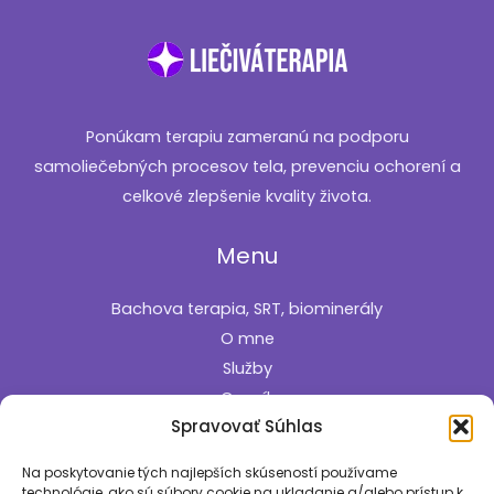
Ponúkam terapiu zameranú na podporu
samoliečebných procesov tela, prevenciu ochorení a
celkové zlepšenie kvality života.
Menu
Bachova terapia, SRT, biominerály
O mne
Služby
Cenník
Spravovať Súhlas
Kontakt
Informácie
Na poskytovanie tých najlepších skúseností používame
technológie, ako sú súbory cookie na ukladanie a/alebo prístup k