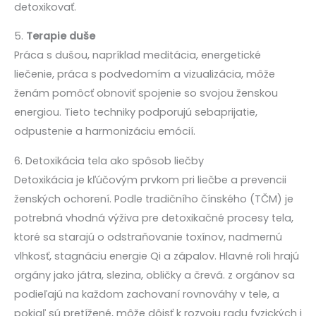
detoxikovať.
5.
Terapie duše
Práca s dušou, napríklad meditácia, energetické
liečenie, práca s podvedomím a vizualizácia, môže
ženám pomôcť obnoviť spojenie so svojou ženskou
energiou. Tieto techniky podporujú sebaprijatie,
odpustenie a harmonizáciu emócií.
6. Detoxikácia tela ako spôsob liečby
Detoxikácia je kľúčovým prvkom pri liečbe a prevencii
ženských ochorení. Podle tradičního čínského (TČM) je
potrebná vhodná výživa pre detoxikačné procesy tela,
ktoré sa starajú o odstraňovanie toxínov, nadmernú
vlhkosť, stagnáciu energie Qi a zápalov. Hlavné roli hrajú
orgány jako játra, slezina, obličky a črevá. z orgánov sa
podieľajú na každom zachovaní rovnováhy v tele, a
pokiaľ sú pretížené, môže dôjsť k rozvoju radu fyzických i