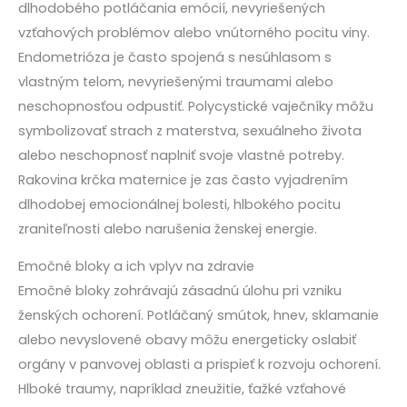
dlhodobého potláčania emócií, nevyriešených
vzťahových problémov alebo vnútorného pocitu viny.
Endometrióza je často spojená s nesúhlasom s
vlastným telom, nevyriešenými traumami alebo
neschopnosťou odpustiť. Polycystické vaječníky môžu
symbolizovať strach z materstva, sexuálneho života
alebo neschopnosť naplniť svoje vlastné potreby.
Rakovina krčka maternice je zas často vyjadrením
dlhodobej emocionálnej bolesti, hlbokého pocitu
zraniteľnosti alebo narušenia ženskej energie.
Emočné bloky a ich vplyv na zdravie
Emočné bloky zohrávajú zásadnú úlohu pri vzniku
ženských ochorení. Potláčaný smútok, hnev, sklamanie
alebo nevyslovené obavy môžu energeticky oslabiť
orgány v panvovej oblasti a prispieť k rozvoju ochorení.
Hlboké traumy, napríklad zneužitie, ťažké vzťahové