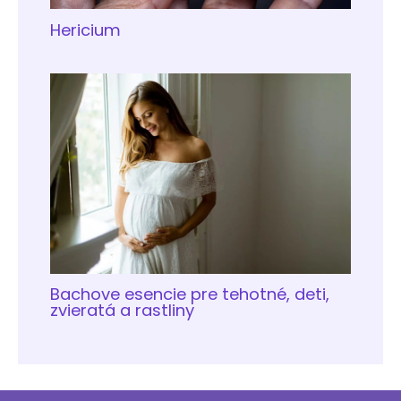
Hericium
Bachove esencie pre tehotné, deti,
zvieratá a rastliny