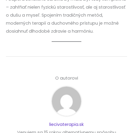
– zahŕňať nielen fyzickú starostlivosť, ale aj starostlivosť
o dušu a myseľ. Spojením tradičných metód,
moderných terapií a duchovného prístupu je možné
dosiahnuť dlhodobé zdravie a harmóniu.
O autorovi
liecivaterapia.sk
Venujem sa 15 rokov alternatívnemu spôsobu