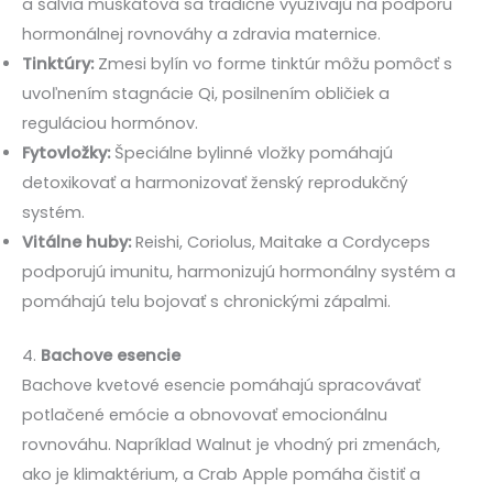
a šalvia muškátová sa tradične využívajú na podporu
hormonálnej rovnováhy a zdravia maternice.
Tinktúry:
Zmesi bylín vo forme tinktúr môžu pomôcť s
uvoľnením stagnácie Qi, posilnením obličiek a
reguláciou hormónov.
Fytovložky:
Špeciálne bylinné vložky pomáhajú
detoxikovať a harmonizovať ženský reprodukčný
systém.
Vitálne huby:
Reishi, Coriolus, Maitake a Cordyceps
podporujú imunitu, harmonizujú hormonálny systém a
pomáhajú telu bojovať s chronickými zápalmi.
4.
Bachove esencie
Bachove kvetové esencie pomáhajú spracovávať
potlačené emócie a obnovovať emocionálnu
rovnováhu. Napríklad Walnut je vhodný pri zmenách,
ako je klimaktérium, a Crab Apple pomáha čistiť a