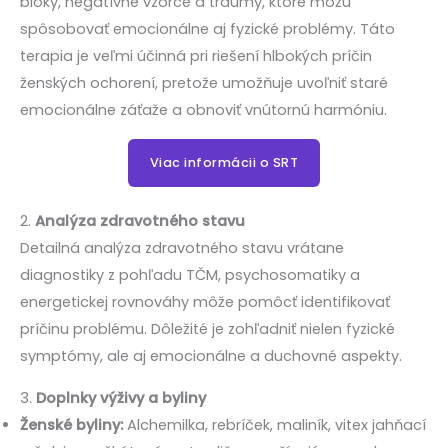
bloky, negatívne vzorce a traumy, ktoré môžu
spôsobovať emocionálne aj fyzické problémy. Táto
terapia je veľmi účinná pri riešení hlbokých príčin
ženských ochorení, pretože umožňuje uvoľniť staré
emocionálne záťaže a obnoviť vnútornú harmóniu.
Viac informácii o SRT
2.
Analýza zdravotného stavu
Detailná analýza zdravotného stavu vrátane
diagnostiky z pohľadu TČM, psychosomatiky a
energetickej rovnováhy môže pomôcť identifikovať
príčinu problému. Dôležité je zohľadniť nielen fyzické
symptómy, ale aj emocionálne a duchovné aspekty.
3.
Doplnky výživy a byliny
Ženské byliny:
Alchemilka, rebríček, maliník, vitex jahňací