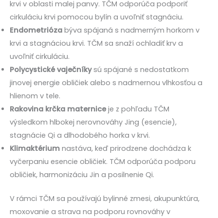
krvi v oblasti malej panvy. TČM odporúča podporiť
cirkuláciu krvi pomocou bylín a uvoľniť stagnáciu.
Endometrióza
býva spájaná s nadmerným horkom v
krvi a stagnáciou krvi. TČM sa snaží ochladiť krv a
uvoľniť cirkuláciu.
Polycystické vaječníky
sú spájané s nedostatkom
jinovej energie obličiek alebo s nadmernou vlhkosťou a
hlienom v tele.
Rakovina krčka maternice
je z pohľadu TČM
výsledkom hlbokej nerovnováhy Jing (esencie),
stagnácie Qi a dlhodobého horka v krvi.
Klimaktérium
nastáva, keď prirodzene dochádza k
vyčerpaniu esencie obličiek. TČM odporúča podporu
obličiek, harmonizáciu Jin a posilnenie Qi.
V rámci TČM sa používajú bylinné zmesi, akupunktúra,
moxovanie a strava na podporu rovnováhy v