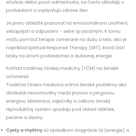
situácie alebo pocit odmietnutia, sa často ukladajú v
podvedomí a ovplyvňujú zdravie žien.
Je preto dôležité pracovať na emocionálnom uvoľnení,
sebaprijatí a odpustení – sebe aj ostatným. K tomu
môžu pomôcť terapie zamerané na dušu a telo, ako je
napríklad Spiritual Response Therapy (SRT), ktorá čistí
bloky na úrovni podvedomia a duševnej energie.
Pohľad tradičnej čínskej medicíny (TČM) na ženské
ochorenia
Tradičná čínska medicína vníma ženské problémy ako
dôsledok nerovnováhy medzi jinovou a jangovou
energiou. Maternica, vaječníky a celkovo ženský
reprodukčný systém spadajú pod oblasť obličiek,
pečene a sleziny.
Cysty a myómy
sú výsledkom stagnácie Qi (energie) a