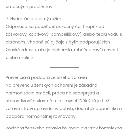
emočných problémov.
7. Hydratácia a pitný režim
Odporúča sa použiť detoxikačný čaj (napríklad
zázvorový, kopřivový, pampeliškový) alebo teplú vodu s
citrónom. Vhodné sú aj čaje z bylin podporujúcich
ženské zdravie, ako je alchemila, rebríček, myší chvost
alebo maliník.
Prevencia a podpora ženského zdravia
Na prevenciu ženských ochorení je zásadná
harmonizácia emócií, práca na sebaprijatí a
starostlivosť o vlastné telo i myseľ. Dôležitá je tiež
zdravá strava, pravidelný pohyb, dostatok odpočinku a
podpora hormonálnej rovnováhy.
Podpora ženského zdravia by mala byť vždy komplexná