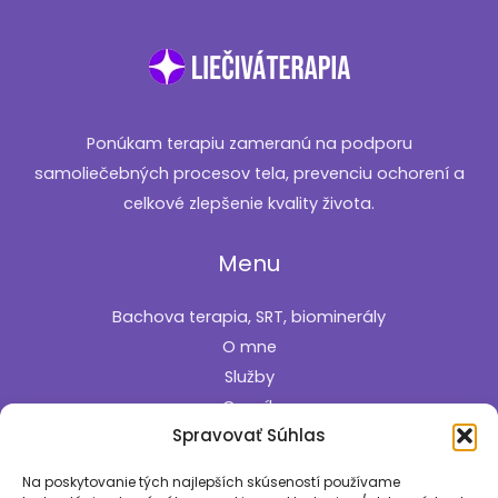
Ponúkam terapiu zameranú na podporu
samoliečebných procesov tela, prevenciu ochorení a
celkové zlepšenie kvality života.
Menu
Bachova terapia, SRT, biominerály
O mne
Služby
Cenník
Spravovať Súhlas
Kontakt
Informácie
Na poskytovanie tých najlepších skúseností používame