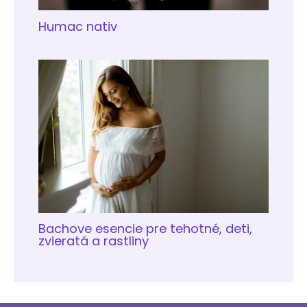
Humac nativ
Bachove esencie pre tehotné, deti,
zvieratá a rastliny