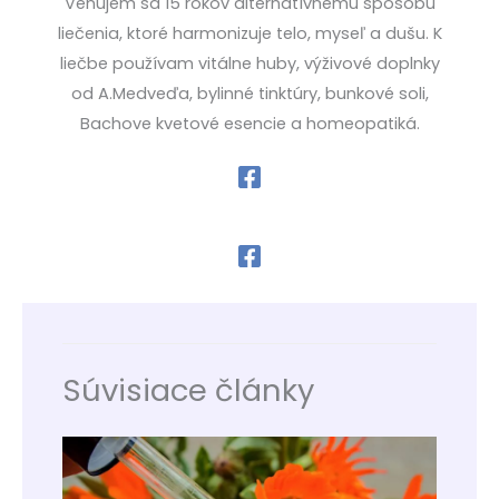
Venujem sa 15 rokov alternatívnemu spôsobu
liečenia, ktoré harmonizuje telo, myseľ a dušu. K
liečbe používam vitálne huby, výživové doplnky
od A.Medveďa, bylinné tinktúry, bunkové soli,
Bachove kvetové esencie a homeopatiká.
Súvisiace články