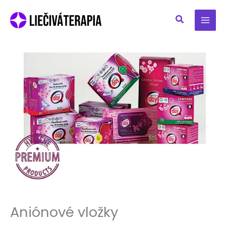
Preskočiť
na
obsah
Aniónové vložky