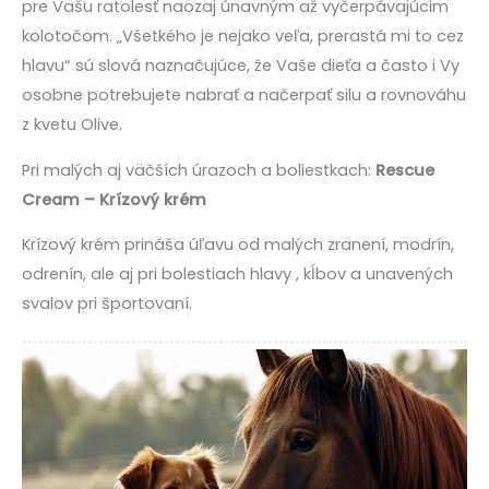
pre Vašu ratolesť naozaj únavným až vyčerpávajúcim
kolotočom. „Všetkého je nejako veľa, prerastá mi to cez
hlavu“ sú slová naznačujúce, že Vaše dieťa a často i Vy
osobne potrebujete nabrať a načerpať silu a rovnováhu
z kvetu Olive.
Pri malých aj väčších úrazoch a boliestkach:
Rescue
Cream – Krízový krém
Krízový krém prináša úľavu od malých zranení, modrín,
odrenín, ale aj pri bolestiach hlavy , kĺbov a unavených
svalov pri športovaní.