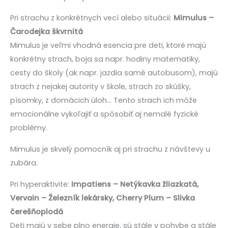
Pri strachu z konkrétnych vecí alebo situácii:
Mimulus –
Čarodejka škvrnitá
Mimulus je veľmi vhodná esencia pre deti, ktoré majú
konkrétny strach, boja sa napr. hodiny matematiky,
cesty do školy (ak napr. jazdia samé autobusom), majú
strach z nejakej autority v škole, strach zo skúšky,
písomky, z domácich úloh… Tento strach ich môže
emocionálne vykoľajiť a spôsobiť aj nemalé fyzické
problémy.
Mimulus je skvelý pomocník aj pri strachu z návštevy u
zubára.
Pri hyperaktivite:
Impatiens – Netýkavka žliazkatá,
Vervain – Železník lekársky, Cherry Plum – Slivka
čerešňoplodá
Deti majú v sebe plno energie, sú stále v pohybe a stále