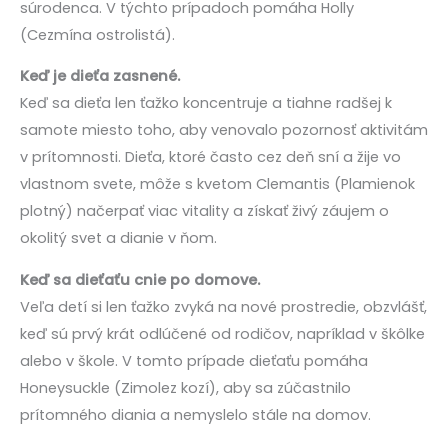
súrodenca. V týchto prípadoch pomáha Holly
(Cezmína ostrolistá).
Keď je dieťa zasnené.
Keď sa dieťa len ťažko koncentruje a tiahne radšej k
samote miesto toho, aby venovalo pozornosť aktivitám
v prítomnosti. Dieťa, ktoré často cez deň sní a žije vo
vlastnom svete, môže s kvetom Clemantis (Plamienok
plotný) načerpať viac vitality a získať živý záujem o
okolitý svet a dianie v ňom.
Keď sa dieťaťu cnie po domove.
Veľa detí si len ťažko zvyká na nové prostredie, obzvlášť,
keď sú prvý krát odlúčené od rodičov, napríklad v škôlke
alebo v škole. V tomto prípade dieťaťu pomáha
Honeysuckle (Zimolez kozí), aby sa zúčastnilo
prítomného diania a nemyslelo stále na domov.