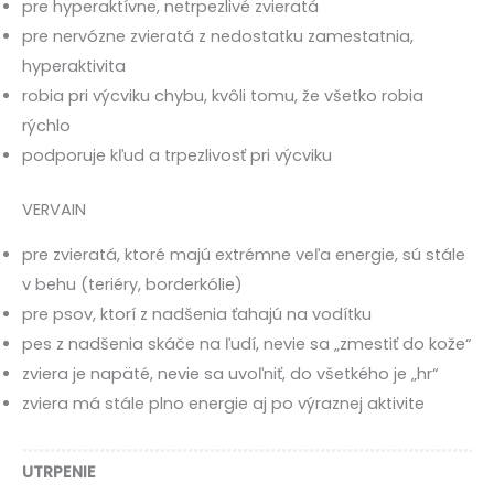
pre hyperaktívne, netrpezlivé zvieratá
pre nervózne zvieratá z nedostatku zamestatnia,
hyperaktivita
robia pri výcviku chybu, kvôli tomu, že všetko robia
rýchlo
podporuje kľud a trpezlivosť pri výcviku
VERVAIN
pre zvieratá, ktoré majú extrémne veľa energie, sú stále
v behu (teriéry, borderkólie)
pre psov, ktorí z nadšenia ťahajú na vodítku
pes z nadšenia skáče na ľudí, nevie sa „zmestiť do kože“
zviera je napäté, nevie sa uvoľniť, do všetkého je „hr“
zviera má stále plno energie aj po výraznej aktivite
UTRPENIE