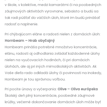
v škole, v kolektíve, medzi kamarátmi či na poobedných
záujmových aktivitách vyrovnane, sebaisto a budú sa
tak radi púšťať do väčších úloh, ktoré im budú prinášať
radosť a naplnenie.
Pri chýbajúcom eláne a radosti nielen z domácich úloh:
Hornbeam – Hrab obyčajný
Hornbeam prináša potrebné množstvo koncentrácie,
elánu, radosti aj odhodlania zvládať každodenné úlohy
nielen na vyučovacích hodinách, či pri domácich
úlohách, ale aj pri iných mimoškolských aktivitách. Ak
Vaše dieťa rado odkladá úlohy či povinnosti na inokedy,
Hornbeam je tou správnou voľbou.
Pri pocite únavy a vyčerpania:
Olive – Oliva európska
Školský deň plný koncentrácie, poobedné záujmové
krúžky, večerné dokončovanie domácich úloh môže byť