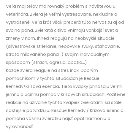
Veľa majiteľov má rovnaký problém s návštevou u
veterinára. Zviera je veľmi vystresované, nekľudné a
vystrašené. Veľa krát však preberá túto nervozitu aj od
svojho pána. Zvieratá citlivo vnímajú vonkajší svet a
zmeny v ňom. Ihneď reagujú na neobvyklé situácie
(silvestrovské strieľanie, neobvyklé zvuky, sťahovanie,
strata milovaného pána…) svojim individuálnym
spôsobom (strach, agresia, apatia…)
Každé zviera reaguje na stres inak. Dobrým
pomocníkom v týchto situáciách je Rescue
Remedy/Krízová esencia. Tieto kvapky prinášajú veľmi
jemnú a účinnú pomoc v krízových situáciách. Pozitívne
reakcie na užívanie týchto kvapiek zvieratami sa stále
častejšie potvrdzujú. Rescue Remedy / Krízová esencia
pomáha vášmu zvieratku nájsť opäť harmóniu a
vyrovnanosť