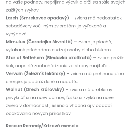
na vaše podnety, neprijíma výcvik a drží sa stále svojich
zažitých zvykov.
Larch (Smrekovec opadavý)
– zviera má nedostatok
sebadôvery voči iným zvieratám, je vyľakané a
vyhýbavé.
Mimulus (Čarodejka škvrnitá)
– zviera je plaché,
vyľakané príchodom cudzej osoby alebo hlukom
Star of Betlehem (Bledavka okolíkatá)
– zviera prežilo
šok, napr. zlé zaobchádzanie zo strany majiteľa…
Vervain (Železník lekársky)
– zviera má prehnane plno
energie, je podráždené a napäté..
Walnut (Orech kráľovský)
– zviera má problémy
privyknúť si na nový domov, ťažko si zvyká na nové
zviera v domácnosti, esencia vhodná aj v období
očakávania nových prírastkov
Rescue Remedy/Krízová esencia