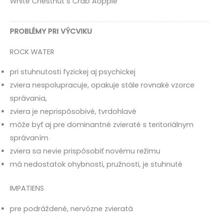
White Chestnut s Crab Aopple
PROBLÉMY PRI VÝCVIKU
ROCK WATER
pri stuhnutosti fyzickej aj psychickej
zviera nespolupracuje, opakuje stále rovnaké vzorce
správania,
zviera je neprispôsobivé, tvrdohlavé
môže byť aj pre dominantné zvieraté s teritoriálnym
správaním
zviera sa nevie prispôsobiť novému režimu
má nedostatok ohybnosti, pružnosti, je stuhnuté
IMPATIENS
pre podráždené, nervózne zvieratá