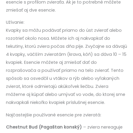
esencie s profilom zvieraťa. Ak je to potrebné môžete
zmiešať aj dve esencie.
Užívanie:
Kvapky sa môžu podávať priamo do úst zvierať alebo
rozotrieť okolo nosa. Môžete ich aj nakvapkať do
tekutiny, ktorú zviera počas dňa pije. Zvyčajne sa dávajú
4 kvapky, väčším zvieratám (krava, kôň) sa dáva 10 – 15
kvapiek. Esencie môžete aj zmiešať dať do
rozprašovača a používať priamo na telo zvierať. Tento
spôsob sa osvedčil u vtákov a rýb alebo vyľakaných
zvierat, ktoré odmietajú akúkoľvek liečbu. Zviera
môžeme aj kúpať alebo umývať vo vode, do ktorej sme
nakvapkali niekoľko kvapiek príslušnej esencie.
Najčastejšie používané esencie pre zvieratá:
Chestnut Bud (Pagaštan konský)
– zviera nereaguje