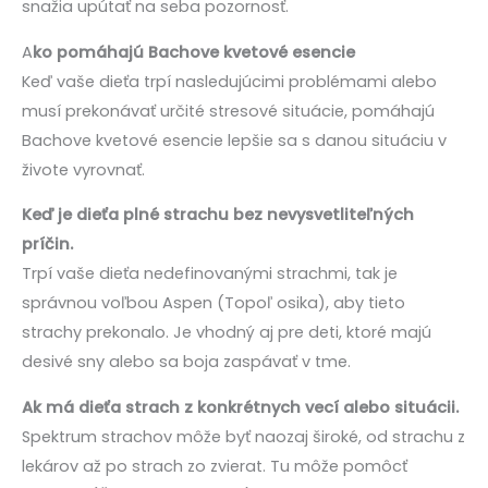
snažia upútať na seba pozornosť.
A
ko pomáhajú Bachove kvetové esencie
Keď vaše dieťa trpí nasledujúcimi problémami alebo
musí prekonávať určité stresové situácie, pomáhajú
Bachove kvetové esencie lepšie sa s danou situáciu v
živote vyrovnať.
Keď je dieťa plné strachu bez nevysvetliteľných
príčin.
Trpí vaše dieťa nedefinovanými strachmi, tak je
správnou voľbou Aspen (Topoľ osika), aby tieto
strachy prekonalo. Je vhodný aj pre deti, ktoré majú
desivé sny alebo sa boja zaspávať v tme.
Ak má dieťa strach z konkrétnych vecí alebo situácii.
Spektrum strachov môže byť naozaj široké, od strachu z
lekárov až po strach zo zvierat. Tu môže pomôcť