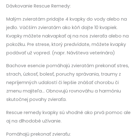
Dávkovanie Rescue Remedy:
Malým zvieratám pridajte 4 kvapky do vody alebo na
jedlo. Väčším zvieratám ako kôň dajte 10 kvapiek.
Kvapky môžete nakvapkať aj na nos zvieraťa alebo na
pokožku. Pre strese, ktorý predvídate, môžete kvapky
podávať už vopred. (napr. Návšteva veterinára)
Bachove esencie pomáhajú zvieratám prekonať stres,
strach, úzkosť, bolesť, poruchy správania, traumy z
nepríjemných udalostí či lepšie znášať chorobu či
zmenu majiteľa… Obnovujú rovnováhu a harmóniu
skutočnej povahy zvieraťa.
Rescue remedy kvapky sú vhodné ako prvá pomoc ale
aj na dlhodobé užívanie.
Pomáhajú prekonať zvieraťu: