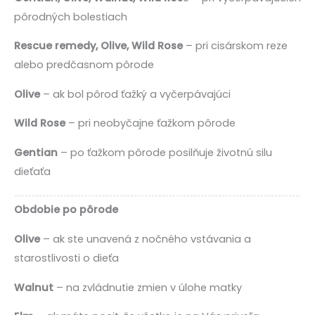
pôrodných bolestiach
Rescue remedy, Olive, Wild Rose
– pri cisárskom reze
alebo predčasnom pôrode
Olive
– ak bol pôrod ťažký a vyčerpávajúci
Wild Rose
– pri neobyčajne ťažkom pôrode
Gentian
– po ťažkom pôrode posilňuje životnú silu
dieťaťa
Obdobie po pôrode
Olive
– ak ste unavená z nočného vstávania a
starostlivosti o dieťa
Walnut
– na zvládnutie zmien v úlohe matky