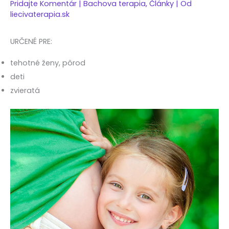
Pridajte Komentár
|
Bachova terapia
,
Články
| Od
liecivaterapia.sk
URČENÉ PRE:
tehotné ženy, pôrod
deti
zvieratá