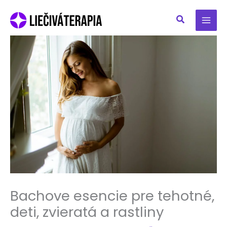
Preskočiť
na
obsah
Bachove esencie pre tehotné,
deti, zvieratá a rastliny