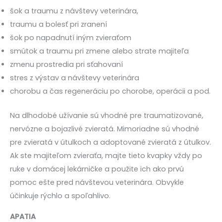
šok a traumu z návštevy veterinára,
traumu a bolesť pri zranení
šok po napadnutí iným zvieraťom
smútok a traumu pri zmene alebo strate majiteľa
zmenu prostredia pri sťahovaní
stres z výstav a návštevy veterinára
chorobu a čas regeneráciu po chorobe, operácii a pod.
Na dlhodobé užívanie sú vhodné pre traumatizované,
nervózne a bojazlivé zvieratá. Mimoriadne sú vhodné
pre zvieratá v útulkoch a adoptované zvieratá z útulkov.
Ak ste majiteľom zvieraťa, majte tieto kvapky vždy po
ruke v domácej lekárničke a použite ich ako prvú
pomoc ešte pred návštevou veterinára. Obvykle
účinkuje rýchlo a spoľahlivo.
APATIA