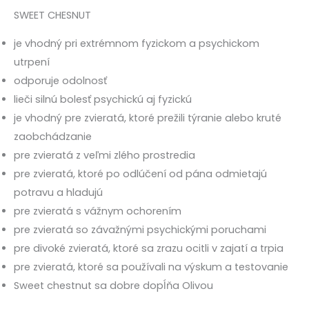
SWEET CHESNUT
je vhodný pri extrémnom fyzickom a psychickom
utrpení
odporuje odolnosť
lieči silnú bolesť psychickú aj fyzickú
je vhodný pre zvieratá, ktoré prežili týranie alebo kruté
zaobchádzanie
pre zvieratá z veľmi zlého prostredia
pre zvieratá, ktoré po odlúčení od pána odmietajú
potravu a hladujú
pre zvieratá s vážnym ochorením
pre zvieratá so závažnými psychickými poruchami
pre divoké zvieratá, ktoré sa zrazu ocitli v zajatí a trpia
pre zvieratá, ktoré sa používali na výskum a testovanie
Sweet chestnut sa dobre dopĺňa Olivou