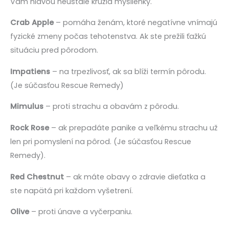
Vám hlavou neustále krúžia myšlienky.
Crab Apple
– pomáha ženám, ktoré negatívne vnímajú
fyzické zmeny počas tehotenstva. Ak ste prežili ťažkú
situáciu pred pôrodom.
Impatiens
– na trpezlivosť, ak sa blíži termín pôrodu.
(Je súčasťou Rescue Remedy)
Mimulus
– proti strachu a obavám z pôrodu.
Rock Rose
– ak prepadáte panike a veľkému strachu už
len pri pomyslení na pôrod. (Je súčasťou Rescue
Remedy).
Red Chestnut
– ak máte obavy o zdravie dieťatka a
ste napätá pri každom vyšetrení.
Olive
– proti únave a vyčerpaniu.