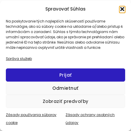
pri hormonálnej nerovnováhe
Spravovať Súhlas
Na poskytovanie tých najlepších skúseností používame
ZLOMYSEĽNOSŤ
technológie, ako sú súbory cookie na ukladanie a/alebo prístup k
informáciám o zariadení. Súhlas s týmito technológiami nám
WILLOW
umožní spracovávať údaje, ako je správanie pri prehliadaní alebo
jedinečné ID na tejto stránke. Nesúhlas alebo odvolanie súhlasu
navodzuje dobrú náladu
môže nepriaznivo ovplyvniť určité vlastnosti a funkcie.
pre zlomyselné, vzdorovité zvieratá
Správa služieb
ak sa zdá, že zviera robí niečo naschvál (ničí veci,
značkuje močom v interiéry)
Prijať
Odmietnuť
Zobraziť predvoľby
Zásady používania súborov
Zásady ochrany osobných
cookie
údajov