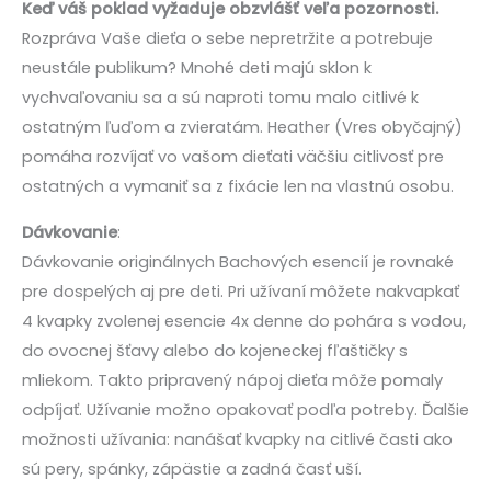
Keď váš poklad vyžaduje obzvlášť veľa pozornosti.
Rozpráva Vaše dieťa o sebe nepretržite a potrebuje
neustále publikum? Mnohé deti majú sklon k
vychvaľovaniu sa a sú naproti tomu malo citlivé k
ostatným ľuďom a zvieratám. Heather (Vres obyčajný)
pomáha rozvíjať vo vašom dieťati väčšiu citlivosť pre
ostatných a vymaniť sa z fixácie len na vlastnú osobu.
Dávkovanie
:
Dávkovanie originálnych Bachových esencií je rovnaké
pre dospelých aj pre deti. Pri užívaní môžete nakvapkať
4 kvapky zvolenej esencie 4x denne do pohára s vodou,
do ovocnej šťavy alebo do kojeneckej fľaštičky s
mliekom. Takto pripravený nápoj dieťa môže pomaly
odpíjať. Užívanie možno opakovať podľa potreby. Ďalšie
možnosti užívania: nanášať kvapky na citlivé časti ako
sú pery, spánky, zápästie a zadná časť uší.