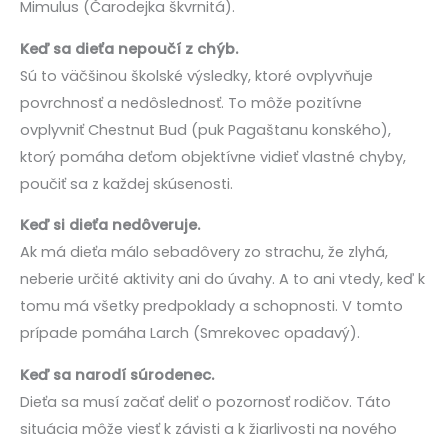
Mimulus (Čarodejka škvrnitá).
Keď sa dieťa nepoučí z chýb.
Sú to väčšinou školské výsledky, ktoré ovplyvňuje
povrchnosť a nedôslednosť. To môže pozitívne
ovplyvniť Chestnut Bud (puk Pagaštanu konského),
ktorý pomáha deťom objektívne vidieť vlastné chyby,
poučiť sa z každej skúsenosti.
Keď si dieťa nedôveruje.
Ak má dieťa málo sebadôvery zo strachu, že zlyhá,
neberie určité aktivity ani do úvahy. A to ani vtedy, keď k
tomu má všetky predpoklady a schopnosti. V tomto
prípade pomáha Larch (Smrekovec opadavý).
Keď sa narodí súrodenec.
Dieťa sa musí začať deliť o pozornosť rodičov. Táto
situácia môže viesť k závisti a k žiarlivosti na nového