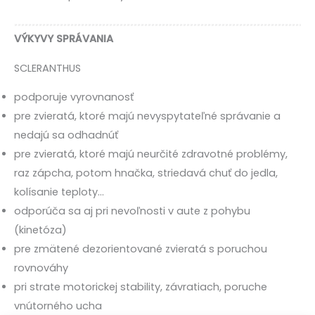
VÝKYVY SPRÁVANIA
SCLERANTHUS
podporuje vyrovnanosť
pre zvieratá, ktoré majú nevyspytateľné správanie a
nedajú sa odhadnúť
pre zvieratá, ktoré majú neurčité zdravotné problémy,
raz zápcha, potom hnačka, striedavá chuť do jedla,
kolísanie teploty…
odporúča sa aj pri nevoľnosti v aute z pohybu
(kinetóza)
pre zmätené dezorientované zvieratá s poruchou
rovnováhy
pri strate motorickej stability, závratiach, poruche
vnútorného ucha