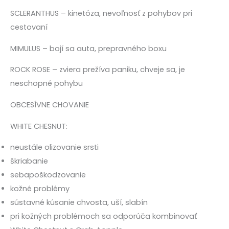
SCLERANTHUS
– kinetóza, nevoľnosť z pohybov pri
cestovaní
MIMULUS
– bojí sa auta, prepravného boxu
ROCK ROSE
– zviera prežíva paniku, chveje sa, je
neschopné pohybu
OBCESÍVNE CHOVANIE
WHITE CHESNUT:
neustále olizovanie srsti
škriabanie
sebapoškodzovanie
kožné problémy
sústavné kúsanie chvosta, uší, slabín
pri kožných problémoch sa odporúča kombinovať