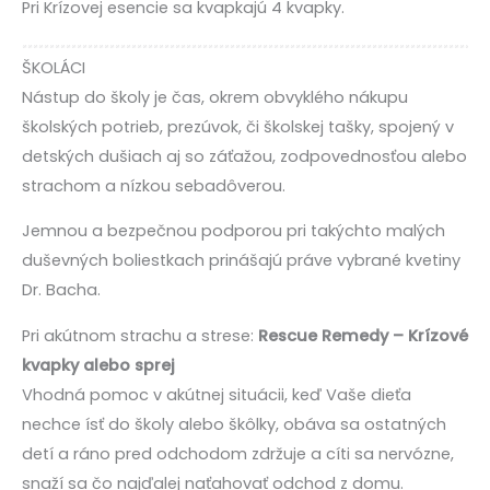
Pri Krízovej esencie sa kvapkajú 4 kvapky.
ŠKOLÁCI
Nástup do školy je čas, okrem obvyklého nákupu
školských potrieb, prezúvok, či školskej tašky, spojený v
detských dušiach aj so záťažou, zodpovednosťou alebo
strachom a nízkou sebadôverou.
Jemnou a bezpečnou podporou pri takýchto malých
duševných boliestkach prinášajú práve vybrané kvetiny
Dr. Bacha.
Pri akútnom strachu a strese:
Rescue Remedy – Krízové
kvapky alebo sprej
Vhodná pomoc v akútnej situácii, keď Vaše dieťa
nechce ísť do školy alebo škôlky, obáva sa ostatných
detí a ráno pred odchodom zdržuje a cíti sa nervózne,
snaží sa čo najďalej naťahovať odchod z domu.