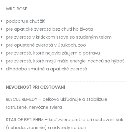
WILD ROSE
podporuje chuť žiť
pre apatické zvieratá bez chuti ho života
pre zvieratá v kritickom stave so studeným telom
pre opustené zvieratá v útulkoch, zoo
pre zvieratá, ktoré nejavia záujem o potravu
pre zvieratá, ktoré majú málo energie, nechcú sa hýbať
dlhodobo smutné a apatické zvieratá
NEVOĽNOSŤ PRI CESTOVANÍ
RESCUE REMEDY
– celkovo ukľudňuje a stabilizuje
rozrušené, nervózne zviera
STAR OF BETLEHEM
– keď zviera prežilo pri cestovaní šok
(nehoda, zranenie) a odvtedy sa bojí