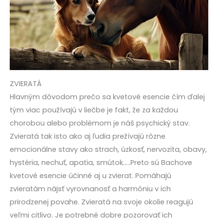
ZVIERATÁ
Hlavným dôvodom prečo sa kvetové esencie čím ďalej
tým viac používajú v liečbe je fakt, že za každou
chorobou alebo problémom je náš psychický stav.
Zvieratá tak isto ako aj ľudia prežívajú rôzne
emocionálne stavy ako strach, úzkosť, nervozita, obavy,
hystéria, nechuť, apatia, smútok…..Preto sú Bachove
kvetové esencie účinné aj u zvierat. Pomáhajú
zvieratám nájsť vyrovnanosť a harmóniu v ich
prirodzenej povahe. Zvieratá na svoje okolie reagujú
veľmi citlivo. Je potrebné dobre pozorovať ich