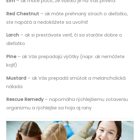
Elm
– ak máte pocit, že všetko je na Vás priveľa
Red Chestnut
– ak máte prehnaný strach o dieťatko,
ste napätá a nedokážete sa uvoľniť
Larch
– ak si prestávate veriť, či sa staráte dobre o
dieťatko
Pine
– ak Vás prepadajú výčitky (napr. ak nemôžete
kojiť)
Mustard
– ak Vás prepadá smútok a melancholická
nálada
Rescue Remedy
– napomáha rýchlejšiemu zotaveniu
organizmu a rýchlejšie sa hoja aj rany