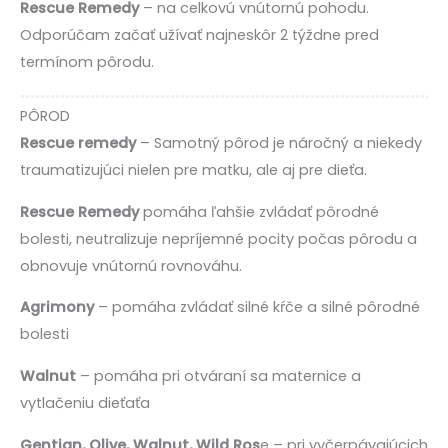
Rescue Remedy
– na celkovú vnútornú pohodu.
Odporúčam začať užívať najneskôr 2 týždne pred
termínom pôrodu.
P
ÔROD
Rescue remedy
– Samotný pôrod je náročný a niekedy
traumatizujúci nielen pre matku, ale aj pre dieťa.
Rescue Remedy
pomáha ľahšie zvládať pôrodné
bolesti, neutralizuje nepríjemné pocity počas pôrodu a
obnovuje vnútornú rovnováhu.
Agrimony
– pomáha zvládať silné kŕče a silné pôrodné
bolesti
Walnut
– pomáha pri otváraní sa maternice a
vytlačeniu dieťaťa
Gentian, Olive, Walnut, Wild Ros
e – pri vyčerpávajúcich