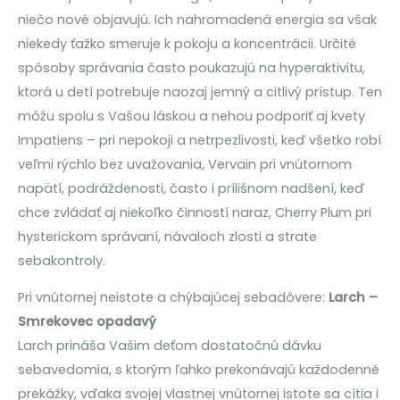
niečo nové objavujú. Ich nahromadená energia sa však
niekedy ťažko smeruje k pokoju a koncentrácii. Určité
spôsoby správania často poukazujú na hyperaktivitu,
ktorá u detí potrebuje naozaj jemný a citlivý prístup. Ten
môžu spolu s Vašou láskou a nehou podporiť aj kvety
Impatiens – pri nepokoji a netrpezlivosti, keď všetko robí
veľmi rýchlo bez uvažovania, Vervain pri vnútornom
napätí, podráždenosti, často i prílišnom nadšení, keď
chce zvládať aj niekoľko činností naraz, Cherry Plum pri
hysterickom správaní, návaloch zlosti a strate
sebakontroly.
Pri vnútornej neistote a chýbajúcej sebadôvere:
Larch –
Smrekovec opadavý
Larch prináša Vašim deťom dostatočnú dávku
sebavedomia, s ktorým ľahko prekonávajú každodenné
prekážky, vďaka svojej vlastnej vnútornej istote sa cítia i