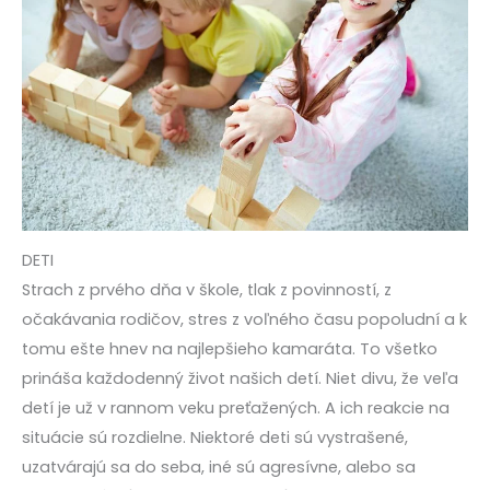
DETI
Strach z prvého dňa v škole, tlak z povinností, z
očakávania rodičov, stres z voľného času popoludní a k
tomu ešte hnev na najlepšieho kamaráta. To všetko
prináša každodenný život našich detí. Niet divu, že veľa
detí je už v rannom veku preťažených. A ich reakcie na
situácie sú rozdielne. Niektoré deti sú vystrašené,
uzatvárajú sa do seba, iné sú agresívne, alebo sa