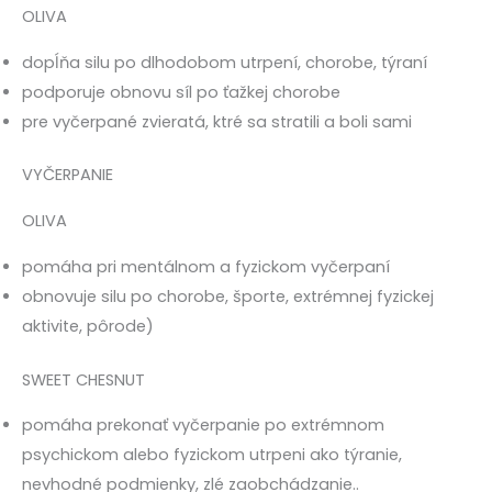
OLIVA
dopĺňa silu po dlhodobom utrpení, chorobe, týraní
podporuje obnovu síl po ťažkej chorobe
pre vyčerpané zvieratá, ktré sa stratili a boli sami
VYČERPANIE
OLIVA
pomáha pri mentálnom a fyzickom vyčerpaní
obnovuje silu po chorobe, športe, extrémnej fyzickej
aktivite, pôrode)
SWEET CHESNUT
pomáha prekonať vyčerpanie po extrémnom
psychickom alebo fyzickom utrpeni ako týranie,
nevhodné podmienky, zlé zaobchádzanie..