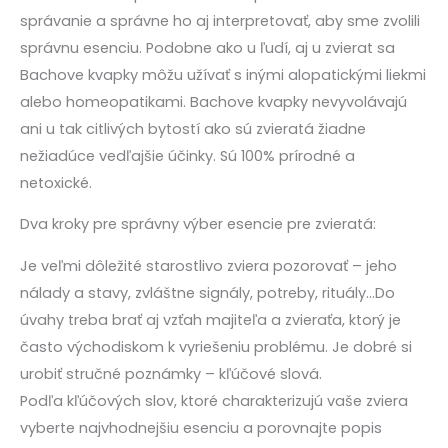
správanie a správne ho aj interpretovať, aby sme zvolili
správnu esenciu. Podobne ako u ľudí, aj u zvierat sa
Bachove kvapky môžu užívať s inými alopatickými liekmi
alebo homeopatikami. Bachove kvapky nevyvolávajú
ani u tak citlivých bytostí ako sú zvieratá žiadne
nežiadúce vedľajšie účinky. Sú 100% prírodné a
netoxické.
Dva kroky pre správny výber esencie pre zvieratá:
Je veľmi dôležité starostlivo zviera pozorovať – jeho
nálady a stavy, zvláštne signály, potreby, rituály…Do
úvahy treba brať aj vzťah majiteľa a zvieraťa, ktorý je
často východiskom k vyriešeniu problému. Je dobré si
urobiť stručné poznámky – kľúčové slová.
Podľa kľúčových slov, ktoré charakterizujú vaše zviera
vyberte najvhodnejšiu esenciu a porovnajte popis