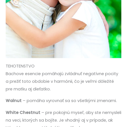
T
EHOTENSTVO
Bachove esencie pomáhajú zvládnuť negatívne pocity
a prežiť toto obdobie v harmónii, čo je veľmi dôležité
pre matku aj dieťatko.
Walnut
– pomáha vyrovnať sa so všetkými zmenami.
White Chestnut
– pre pokojnú myseľ, aby ste nemysleli
na veci, ktorých sa bojíte. Je vhodný aj v prípade, ak