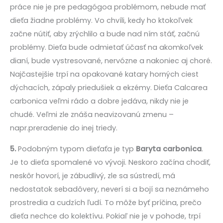
práce nie je pre pedagógoa problémom, nebude mať
dieťa žiadne problémy. Vo chvíli, kedy ho ktokoľvek
začne nútiť, aby zrýchlilo a bude nad ním stáť, začnú
problémy. Dieťa bude odmietať účasť na akomkoľvek
dianí, bude vystresované, nervózne a nakoniec aj choré.
Najčastejšie trpí na opakované katary horných ciest
dýchacích, zápaly priedušiek a ekzémy. Dieťa Calcarea
carbonica veľmi rádo a dobre jedáva, nikdy nie je
chudé. Veľmi zle znáša neavizovanú zmenu –
napr.preradenie do inej triedy.
5.
Podobným typom dieťaťa je typ
Baryta carbonica
.
Je to dieťa spomalené vo vývoji. Neskoro začína chodiť,
neskôr hovorí, je zábudlivý, zle sa sústredí, má
nedostatok sebadôvery, neverí si a bojí sa neznámeho
prostredia a cudzích ľudí. To môže byť príčina, prečo
dieťa nechce do kolektívu. Pokiaľ nie je v pohode, trpí