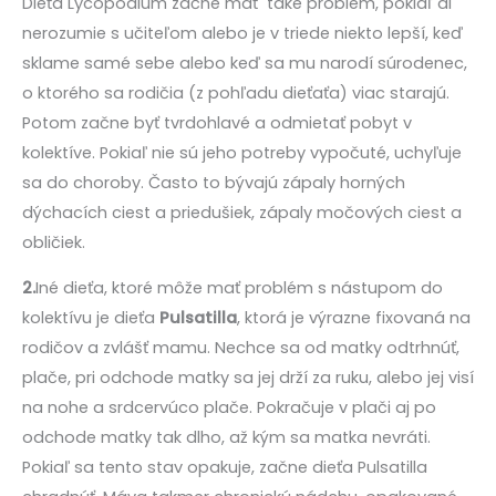
Dieťa Lycopodium začne mať také problém, pokiaľ di
nerozumie s učiteľom alebo je v triede niekto lepší, keď
sklame samé sebe alebo keď sa mu narodí súrodenec,
o ktorého sa rodičia (z pohľadu dieťaťa) viac starajú.
Potom začne byť tvrdohlavé a odmietať pobyt v
kolektíve. Pokiaľ nie sú jeho potreby vypočuté, uchyľuje
sa do choroby. Často to bývajú zápaly horných
dýchacích ciest a priedušiek, zápaly močových ciest a
obličiek.
2.
Iné dieťa, ktoré môže mať problém s nástupom do
kolektívu je dieťa
Pulsatilla
, ktorá je výrazne fixovaná na
rodičov a zvlášť mamu. Nechce sa od matky odtrhnúť,
plače, pri odchode matky sa jej drží za ruku, alebo jej visí
na nohe a srdcervúco plače. Pokračuje v plači aj po
odchode matky tak dlho, až kým sa matka nevráti.
Pokiaľ sa tento stav opakuje, začne dieťa Pulsatilla