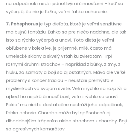
na odpočinok medzi jednotlivými činnosťami – keď sa
vyčerpá, čo nie je ťažke, veľmi ľahko ochorenie.
7. Pohsphorus
je typ dieťaťa, ktoré je veľmi senzitívne,
ma bujnú fantáziu. Ľahko sa pre niečo nadchne, ale tak
isto sa rýchlo vyčerpá a unaví. Toto dieťa je veľmi
obľúbené v kolektíve, je príjemné, milé, často má
umelecké sklony a skvelý vzťah ku zvieratám. Trpí
rôznymi druhmi strachov – napríklad z búrky, z tmy, z
hluku, zo samoty a bojí sa aj ostatných. Máva ale veľké
problémy s koncentráciou – neustále premýšľa v
myšlienkach vo svojom svete. Veľmi rýchlo sa rozptýli a
aj keď ho nejaká činnosť baví, veľmi rýchlo sa unaví.
Pokiaľ mu niekto dostatočne nestráži jeho odpočinok,
ľahko ochorie. Choroba môže byť spôsobená aj
dlhodobejším trápením alebo strachom z choroby. Bojí
sa agresívnych kamarátov.