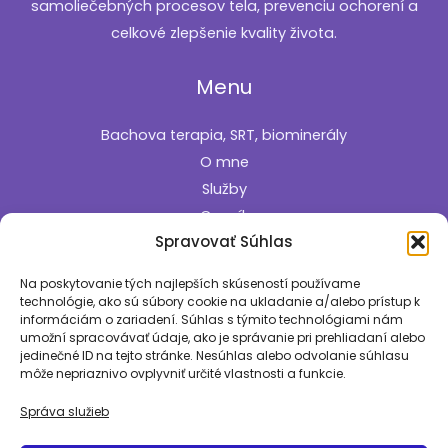
samoliečebných procesov tela, prevenciu ochorení a
celkové zlepšenie kvality života.
Menu
Bachova terapia, SRT, biominerály
O mne
Služby
Cenník
Spravovať Súhlas
Kontakt
Informácie
Na poskytovanie tých najlepších skúseností používame
technológie, ako sú súbory cookie na ukladanie a/alebo prístup k
informáciám o zariadení. Súhlas s týmito technológiami nám
Zásady používania súborov cookie
umožní spracovávať údaje, ako je správanie pri prehliadaní alebo
jedinečné ID na tejto stránke. Nesúhlas alebo odvolanie súhlasu
Pozrite si aj
môže nepriaznivo ovplyvniť určité vlastnosti a funkcie.
Správa služieb