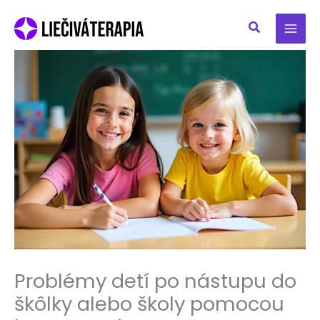
Preskočiť
na
obsah
Problémy detí po nástupu do
škôlky alebo školy pomocou