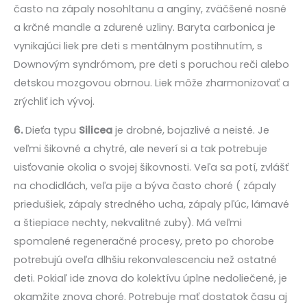
často na zápaly nosohltanu a angíny, zväčšené nosné
a krčné mandle a zdurené uzliny. Baryta carbonica je
vynikajúci liek pre deti s mentálnym postihnutím, s
Downovým syndrómom, pre deti s poruchou reči alebo
detskou mozgovou obrnou. Liek môže zharmonizovať a
zrýchliť ich vývoj.
6.
Dieťa typu
Silicea
je drobné, bojazlivé a neisté. Je
veľmi šikovné a chytré, ale neverí si a tak potrebuje
uisťovanie okolia o svojej šikovnosti. Veľa sa potí, zvlášť
na chodidlách, veľa pije a býva často choré ( zápaly
priedušiek, zápaly stredného ucha, zápaly pľúc, lámavé
a štiepiace nechty, nekvalitné zuby). Má veľmi
spomalené regeneračné procesy, preto po chorobe
potrebujú oveľa dlhšiu rekonvalescenciu než ostatné
deti. Pokiaľ ide znova do kolektívu úplne nedoliečené, je
okamžite znova choré. Potrebuje mať dostatok času aj