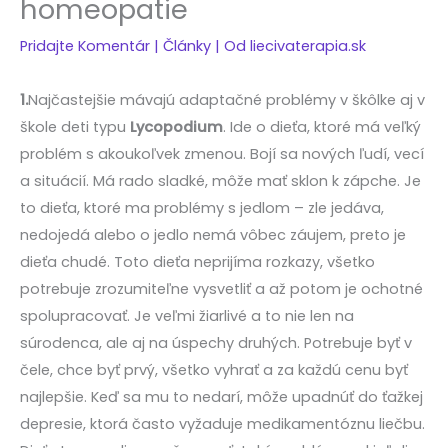
homeopatie
Pridajte Komentár
|
Články
| Od
liecivaterapia.sk
1.
Najčastejšie mávajú adaptačné problémy v škôlke aj v
škole deti typu
Lycopodium
. Ide o dieťa, ktoré má veľký
problém s akoukoľvek zmenou. Bojí sa nových ľudí, vecí
a situácií. Má rado sladké, môže mať sklon k zápche. Je
to dieťa, ktoré ma problémy s jedlom – zle jedáva,
nedojedá alebo o jedlo nemá vôbec záujem, preto je
dieťa chudé. Toto dieťa neprijíma rozkazy, všetko
potrebuje zrozumiteľne vysvetliť a až potom je ochotné
spolupracovať. Je veľmi žiarlivé a to nie len na
súrodenca, ale aj na úspechy druhých. Potrebuje byť v
čele, chce byť prvý, všetko vyhrať a za každú cenu byť
najlepšie. Keď sa mu to nedarí, môže upadnúť do ťažkej
depresie, ktorá často vyžaduje medikamentóznu liečbu.