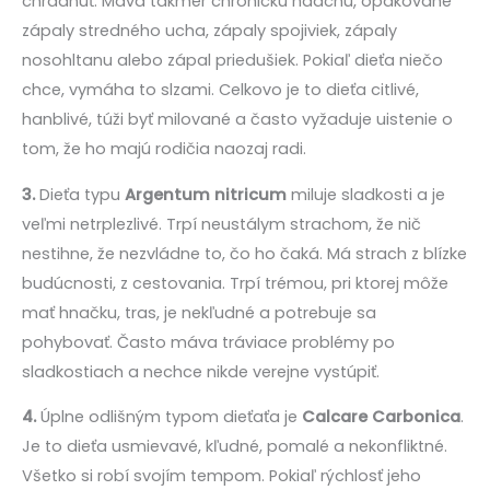
chradnúť. Máva takmer chronickú nádchu, opakované
zápaly stredného ucha, zápaly spojiviek, zápaly
nosohltanu alebo zápal priedušiek. Pokiaľ dieťa niečo
chce, vymáha to slzami. Celkovo je to dieťa citlivé,
hanblivé, túži byť milované a často vyžaduje uistenie o
tom, že ho majú rodičia naozaj radi.
3.
Dieťa typu
Argentum nitricum
miluje sladkosti a je
veľmi netrplezlivé. Trpí neustálym strachom, že nič
nestihne, že nezvládne to, čo ho čaká. Má strach z blízke
budúcnosti, z cestovania. Trpí trémou, pri ktorej môže
mať hnačku, tras, je nekľudné a potrebuje sa
pohybovať. Často máva tráviace problémy po
sladkostiach a nechce nikde verejne vystúpiť.
4.
Úplne odlišným typom dieťaťa je
Calcare Carbonica
.
Je to dieťa usmievavé, kľudné, pomalé a nekonfliktné.
Všetko si robí svojím tempom. Pokiaľ rýchlosť jeho