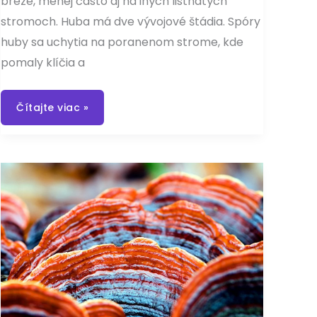
breze, menej často aj na iných listnatých
stromoch. Huba má dve vývojové štádia. Spóry
huby sa uchytia na poranenom strome, kde
pomaly klíčia a
Chaga
Čítajte viac »