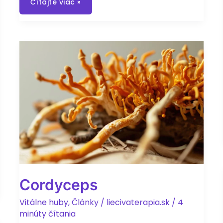
Fytovložky
Čítajte viac »
Cordyceps
Vitálne huby
,
Články
/
liecivaterapia.sk
/
4
minúty čítania