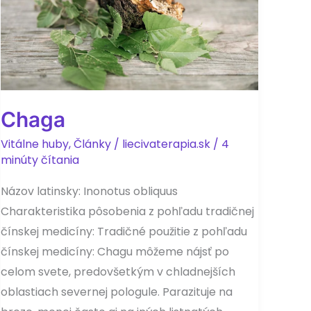
Chaga
Vitálne huby
,
Články
/
liecivaterapia.sk
/
4
minúty čítania
Názov latinsky: Inonotus obliquus
Charakteristika pôsobenia z pohľadu tradičnej
čínskej medicíny: Tradičné použitie z pohľadu
čínskej medicíny: Chagu môžeme nájsť po
celom svete, predovšetkým v chladnejších
oblastiach severnej pologule. Parazituje na