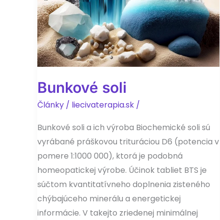
Bunkové soli
Články
/
liecivaterapia.sk
/
Bunkové soli a ich výroba Biochemické soli sú
vyrábané práškovou trituráciou D6 (potencia v
pomere 1:1000 000), ktorá je podobná
homeopatickej výrobe. Účinok tabliet BTS je
súčtom kvantitatívneho doplnenia zisteného
chýbajúceho minerálu a energetickej
informácie. V takejto zriedenej minimálnej