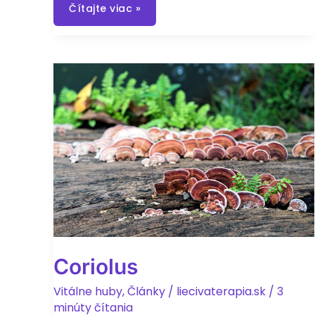
Ťažké
Čítajte viac »
kovy
a
ich
vplyv
na
zdravie
Coriolus
Vitálne huby
,
Články
/
liecivaterapia.sk
/
3
minúty čítania