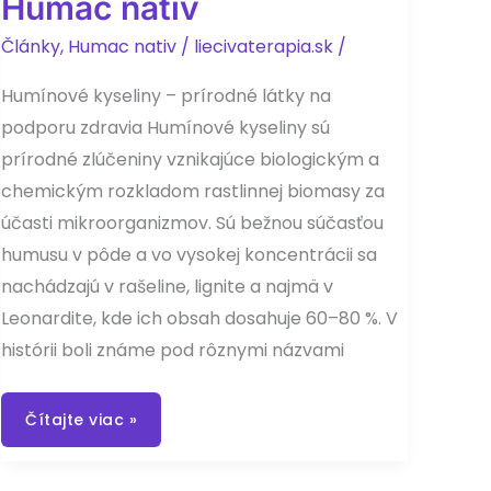
Humac nativ
Články
,
Humac nativ
/
liecivaterapia.sk
/
Humínové kyseliny – prírodné látky na
podporu zdravia Humínové kyseliny sú
prírodné zlúčeniny vznikajúce biologickým a
chemickým rozkladom rastlinnej biomasy za
účasti mikroorganizmov. Sú bežnou súčasťou
humusu v pôde a vo vysokej koncentrácii sa
nachádzajú v rašeline, lignite a najmä v
Leonardite, kde ich obsah dosahuje 60–80 %. V
histórii boli známe pod rôznymi názvami
Humac
Čítajte viac »
nativ