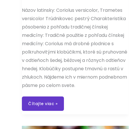
Názov latinsky: Coriolus versicolor, Trametes
versicolor Trúdnikovec pestrý Charakteristika
pôsobenia z pohľadu tradičnej čínskej
medicíny: Tradičné použitie z pohľadu čínskej
medicíny: Coriolus má drobné plodnice s
polkruhovitými klobúčikmi, ktoré sú pruhované
v odtieňoch šedej, béžovej a rôznych odtieňov
hnedej. Klobúčiky postupne tmavnú a rastú v
zhlukoch. Nájdeme ich v miernom podnebnom
pásme po celom svete.
Coriolus
Čítajte viac »