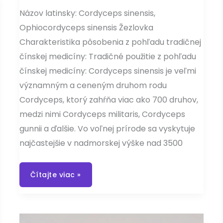
Názov latinsky: Cordyceps sinensis,
Ophiocordyceps sinensis Žezlovka
Charakteristika pôsobenia z pohľadu tradičnej
čínskej medicíny: Tradičné použitie z pohľadu
čínskej medicíny: Cordyceps sinensis je veľmi
významným a ceneným druhom rodu
Cordyceps, ktorý zahŕňa viac ako 700 druhov,
medzi nimi Cordyceps militaris, Cordyceps
gunnii a ďalšie. Vo voľnej prírode sa vyskytuje
najčastejšie v nadmorskej výške nad 3500
Cordyceps
Čítajte viac »