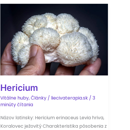
Hericium
Vitálne huby
,
Články
/
liecivaterapia.sk
/
3
minúty čítania
Názov latinsky: Hericium erinaceus Levia hriva,
Koralovec ježovitý Charakteristika pôsobenia z