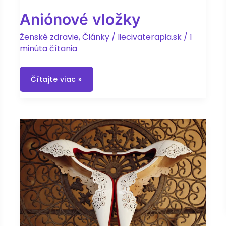
Aniónové vložky
Ženské zdravie
,
Články
/
liecivaterapia.sk
/
1
minúta čítania
Aniónové
Čítajte viac »
vložky