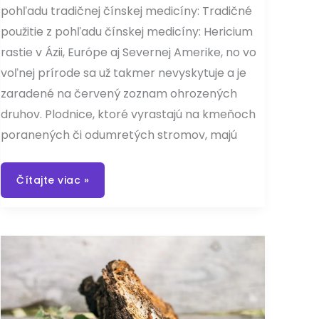
pohľadu tradičnej čínskej medicíny: Tradičné
použitie z pohľadu čínskej medicíny: Hericium
rastie v Ázii, Európe aj Severnej Amerike, no vo
voľnej prírode sa už takmer nevyskytuje a je
zaradené na červený zoznam ohrozených
druhov. Plodnice, ktoré vyrastajú na kmeňoch
poranených či odumretých stromov, majú
Hericium
Čítajte viac »