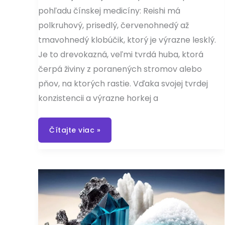
pohľadu čínskej medicíny: Reishi má
polkruhový, prisedlý, červenohnedý až
tmavohnedý klobúčik, ktorý je výrazne lesklý.
Je to drevokazná, veľmi tvrdá huba, ktorá
čerpá živiny z poranených stromov alebo
pňov, na ktorých rastie. Vďaka svojej tvrdej
konzistencii a výrazne horkej a
Reishi
Čítajte viac »