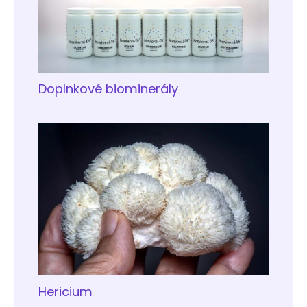
Doplnkové biominerály
Hericium