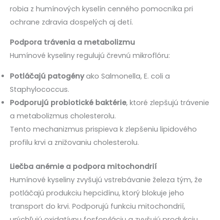
robia z humínových kyselín cenného pomocníka pri
ochrane zdravia dospelých aj detí.
Podpora trávenia a metabolizmu
Humínové kyseliny regulujú črevnú mikroflóru:
Potláčajú patogény
ako Salmonella, E. coli a
Staphylococcus.
Podporujú probiotické baktérie
, ktoré zlepšujú trávenie
a metabolizmus cholesterolu.
Tento mechanizmus prispieva k zlepšeniu lipidového
profilu krvi a znižovaniu cholesterolu.
Liečba anémie a podpora mitochondrií
Humínové kyseliny zvyšujú vstrebávanie železa tým, že
potláčajú produkciu hepcidínu, ktorý blokuje jeho
transport do krvi. Podporujú funkciu mitochondrií,
urýchľujú oxidatívnu fosforyláciu a zvyšujú produkciu