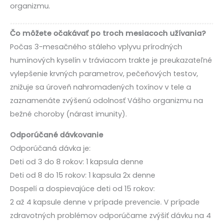
organizmu.
Čo môžete očakávať po troch mesiacoch užívania?
Počas 3-mesačného stáleho vplyvu prírodných
humínových kyselín v tráviacom trakte je preukazateľné
vylepšenie krvných parametrov, pečeňových testov,
znižuje sa úroveň nahromadených toxínov v tele a
zaznamenáte zvýšenú odolnosť Vášho organizmu na
bežné choroby (nárast imunity).
Odporúčané dávkovanie
Odporúčaná dávka je:
Deti od 3 do 8 rokov: 1 kapsula denne
Deti od 8 do 15 rokov: 1 kapsula 2x denne
Dospelí a dospievajúce deti od 15 rokov:
2 až 4 kapsule denne v prípade prevencie. V prípade
zdravotných problémov odporúčame zvýšiť dávku na 4