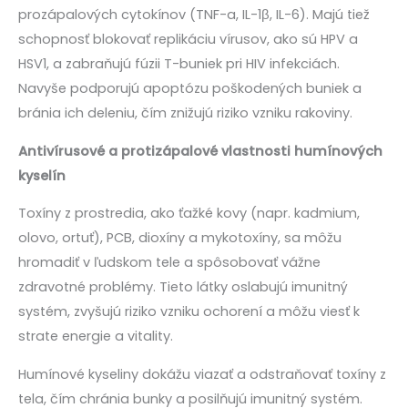
prozápalových cytokínov (TNF-a, IL-1β, IL-6). Majú tiež
schopnosť blokovať replikáciu vírusov, ako sú HPV a
HSV1, a zabraňujú fúzii T-buniek pri HIV infekciách.
Navyše podporujú apoptózu poškodených buniek a
bránia ich deleniu, čím znižujú riziko vzniku rakoviny.
Antivírusové a protizápalové vlastnosti humínových
kyselín
Toxíny z prostredia, ako ťažké kovy (napr. kadmium,
olovo, ortuť), PCB, dioxíny a mykotoxíny, sa môžu
hromadiť v ľudskom tele a spôsobovať vážne
zdravotné problémy. Tieto látky oslabujú imunitný
systém, zvyšujú riziko vzniku ochorení a môžu viesť k
strate energie a vitality.
Humínové kyseliny dokážu viazať a odstraňovať toxíny z
tela, čím chránia bunky a posilňujú imunitný systém.