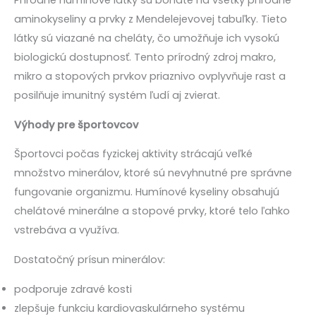
Prírodné humínové látky sú bohaté na všetky prírodné
aminokyseliny a prvky z Mendelejevovej tabuľky. Tieto
látky sú viazané na cheláty, čo umožňuje ich vysokú
biologickú dostupnosť. Tento prírodný zdroj makro,
mikro a stopových prvkov priaznivo ovplyvňuje rast a
posilňuje imunitný systém ľudí aj zvierat.
Výhody pre športovcov
Športovci počas fyzickej aktivity strácajú veľké
množstvo minerálov, ktoré sú nevyhnutné pre správne
fungovanie organizmu. Humínové kyseliny obsahujú
chelátové minerálne a stopové prvky, ktoré telo ľahko
vstrebáva a využíva.
Dostatočný prísun minerálov:
podporuje zdravé kosti
zlepšuje funkciu kardiovaskulárneho systému