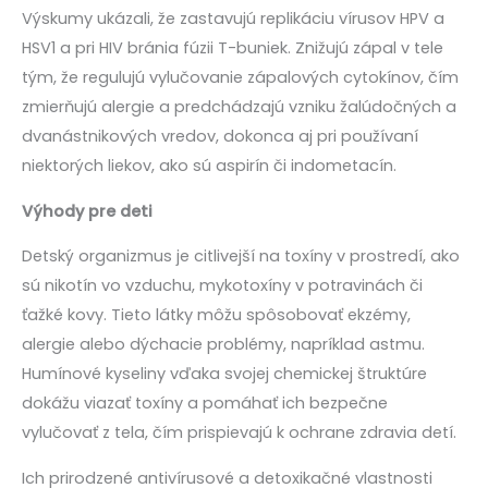
Výskumy ukázali, že zastavujú replikáciu vírusov HPV a
HSV1 a pri HIV bránia fúzii T-buniek. Znižujú zápal v tele
tým, že regulujú vylučovanie zápalových cytokínov, čím
zmierňujú alergie a predchádzajú vzniku žalúdočných a
dvanástnikových vredov, dokonca aj pri používaní
niektorých liekov, ako sú aspirín či indometacín.
Výhody pre deti
Detský organizmus je citlivejší na toxíny v prostredí, ako
sú nikotín vo vzduchu, mykotoxíny v potravinách či
ťažké kovy. Tieto látky môžu spôsobovať ekzémy,
alergie alebo dýchacie problémy, napríklad astmu.
Humínové kyseliny vďaka svojej chemickej štruktúre
dokážu viazať toxíny a pomáhať ich bezpečne
vylučovať z tela, čím prispievajú k ochrane zdravia detí.
Ich prirodzené antivírusové a detoxikačné vlastnosti