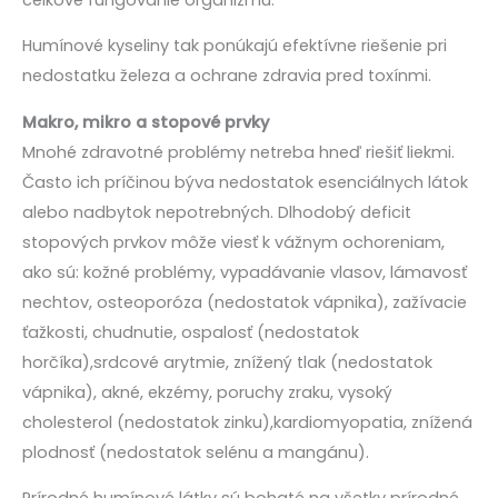
Humínové kyseliny tak ponúkajú efektívne riešenie pri
nedostatku železa a ochrane zdravia pred toxínmi.
Makro, mikro a stopové prvky
Mnohé zdravotné problémy netreba hneď riešiť liekmi.
Často ich príčinou býva nedostatok esenciálnych látok
alebo nadbytok nepotrebných. Dlhodobý deficit
stopových prvkov môže viesť k vážnym ochoreniam,
ako sú: kožné problémy, vypadávanie vlasov, lámavosť
nechtov, osteoporóza (nedostatok vápnika), zažívacie
ťažkosti, chudnutie, ospalosť (nedostatok
horčíka),srdcové arytmie, znížený tlak (nedostatok
vápnika), akné, ekzémy, poruchy zraku, vysoký
cholesterol (nedostatok zinku),kardiomyopatia, znížená
plodnosť (nedostatok selénu a mangánu).