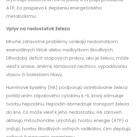
ATP, čo prispieva k zlepšeniu energetického
metabolizmu.
Vplyv na nedostatok železa
Mnohé zdravotné problémy vznikajú nedostatkom
esenciálnych látok alebo nadbytkom škodlivých.
Dlhodobý deficit stopových prvkov, ako je železo, môže
viesť k únave, anémii, lámavosti nechtov, vypadávaniu
vlasov či bolestiam hlavy.
Humínové kyseliny (HA) podporujú vstrebávanie železa
potláčaním zápalového cytokínu IL-6, ktorý stimuluje
tvorbu hepcidínu. Hepcidín obmedzuje transport železa
do krvi, čo môže viesť k jeho nedostatku. HA zároveň
aktivujú mitochondrie, urýchľujú tvorbu energie (ATP) a
znižujú tvorbu škodlivých voľných radikálov, čím zlepšujú
celkové fungovanie organizmu.