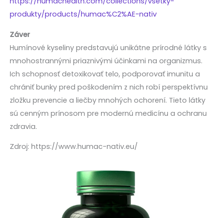
https://humachealth.com/collections/vsetky-
produkty/products/humac%C2%AE-nativ
Záver
Humínové kyseliny predstavujú unikátne prírodné látky s
mnohostrannými priaznivými účinkami na organizmus.
Ich schopnosť detoxikovať telo, podporovať imunitu a
chrániť bunky pred poškodením z nich robí perspektívnu
zložku prevencie a liečby mnohých ochorení. Tieto látky
sú cenným prínosom pre modernú medicínu a ochranu
zdravia.
Zdroj: https://www.humac-nativ.eu/