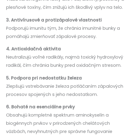
plesňové toxíny, čím znižujú ich škodlivý vplyv na telo.
3. Antivírusové a protizápalové vlastnosti
Podporujú imunitu tým, že chránia imunitné bunky a
pomáhajú zmierňovať zápalové procesy.
4. Antioxidačná aktivita
Neutralizujú voľné radikály, najmä toxický hydroxylový
radikál, čím chránia bunky pred oxidačným stresom.
5. Podpora pri nedostatku železa
Zlepšujú vstrebávanie železa potláčaním zápalových
procesov spojených s jeho nedostatkom.
6. Bohaté na esenciálne prvky
Obsahujú kompletné spektrum aminokyselín a
biogénnych prvkov v prirodzených chelátových
väzbách, nevyhnutných pre správne fungovanie