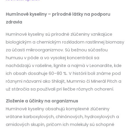
Humínové kyseliny – prírodné látky na podporu
zdravia
Humínové kyseliny sú prírodné zlúčeniny vznikajúce
biologickým a chemickým rozkladom rastlinnej biomasy
za účasti mikroorganizmov. Sú bežnou súčasťou
humusu v pôde a vo vysokej koncentrácii sa
nachádzajú v rašeline, lignite a najmä v Leonardite, kde
ich obsah dosahuje 60–80 %. V histórii boli známe pod
rôznymi názvami ako Shilajit, Mummio či Minerál Pitch a
už stáročia sa používali pri liečbe rôznych ochorení.
Zloženie a účinky na organizmus
Humínové kyseliny obsahujú komplexné zlúčeniny
vrátane karboxylových, chinónových, hydroxylových a
amidových skupín, pričom ich molekuly sú schopné