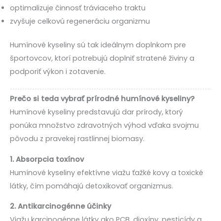
optimalizuje činnosť tráviaceho traktu
zvyšuje celkovú regeneráciu organizmu
Humínové kyseliny sú tak ideálnym doplnkom pre
športovcov, ktorí potrebujú doplniť stratené živiny a
podporiť výkon i zotavenie.
Prečo si teda vybrať prírodné humínové kyseliny?
Humínové kyseliny predstavujú dar prírody, ktorý
ponúka množstvo zdravotných výhod vďaka svojmu
pôvodu z pravekej rastlinnej biomasy.
1. Absorpcia toxínov
Humínové kyseliny efektívne viažu ťažké kovy a toxické
látky, čím pomáhajú detoxikovať organizmus.
2. Antikarcinogénne účinky
Viažu karcinogénne látky ako PCB, dioxíny, pesticídy a