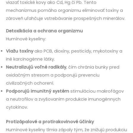
viazať toxické kovy ako Cd, Hg či Pb. Tento
mechanizmus pomáha organizmu eliminovať toxíny a
zároveň uľahčuje vstrebávanie prospešných minerálov.
Detoxikácia a ochrana organizmu
Humínové kyseliny:
Viažu toxíny
ako PCB, dioxíny, pesticídy, mykotoxíny a
iné karcinogénne látky.
Neutralizujú voľné radikály
, čím chránia bunky pred
oxidačným stresom a podporujú prevenciu
civilizačných ochorení.
Podporujú imunitný systém
stimuláciou makrofágov
a neutrofilov a zvyšovaním produkcie imunogénnych
cytokínov.
Protizápalové a protirakovinové účinky
Humínové kyseliny tlmia zápaly tým, že znižujú produkciu