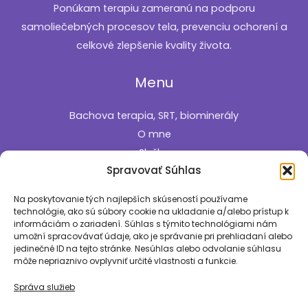
Ponúkam terapiu zameranú na podporu
samoliečebných procesov tela, prevenciu ochorení a
celkové zlepšenie kvality života.
Menu
Bachova terapia, SRT, biominerály
O mne
Služby
Spravovať Súhlas
Cenník
Kontakt
Na poskytovanie tých najlepších skúseností používame
technológie, ako sú súbory cookie na ukladanie a/alebo prístup k
Informácie
informáciám o zariadení. Súhlas s týmito technológiami nám
umožní spracovávať údaje, ako je správanie pri prehliadaní alebo
Zásady používania súborov cookie
jedinečné ID na tejto stránke. Nesúhlas alebo odvolanie súhlasu
môže nepriaznivo ovplyvniť určité vlastnosti a funkcie.
Pozrite si aj
Správa služieb