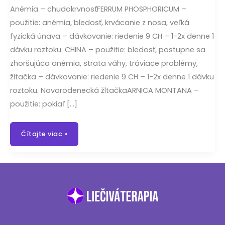
Anémia – chudokrvnosťFERRUM PHOSPHORICUM –
použitie: anémia, bledosť, krvácanie z nosa, veľká
fyzická únava – dávkovanie: riedenie 9 CH – 1-2x denne 1
dávku roztoku. CHINA – použitie: bledosť, postupne sa
zhoršujúca anémia, strata váhy, tráviace problémy,
žltačka – dávkovanie: riedenie 9 CH – 1-2x denne 1 dávku
roztoku. Novorodenecká žltačkaARNICA MONTANA –
použitie: pokiaľ […]
Homeopatiká
Čítajte viac »
v
pediatrii