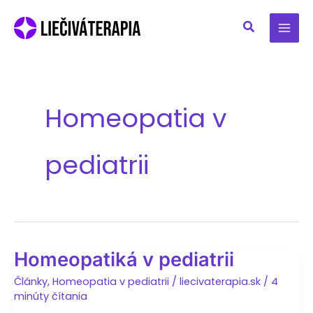
Preskočiť
na
obsah
Homeopatia v
pediatrii
Homeopatiká v pediatrii
Články
,
Homeopatia v pediatrii
/
liecivaterapia.sk
/
4
minúty čítania