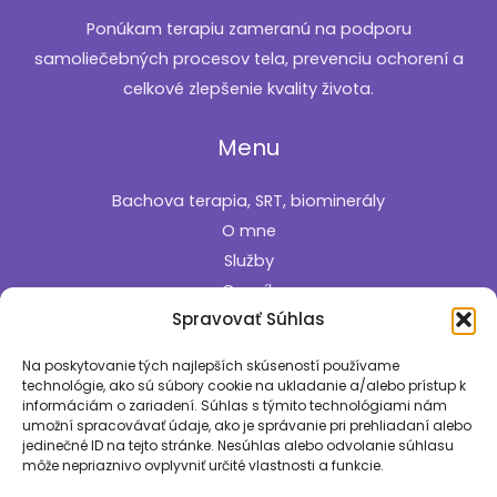
Ponúkam terapiu zameranú na podporu
samoliečebných procesov tela, prevenciu ochorení a
celkové zlepšenie kvality života.
Menu
Bachova terapia, SRT, biominerály
O mne
Služby
Cenník
Spravovať Súhlas
Kontakt
Informácie
Na poskytovanie tých najlepších skúseností používame
technológie, ako sú súbory cookie na ukladanie a/alebo prístup k
informáciám o zariadení. Súhlas s týmito technológiami nám
Zásady používania súborov cookie
umožní spracovávať údaje, ako je správanie pri prehliadaní alebo
jedinečné ID na tejto stránke. Nesúhlas alebo odvolanie súhlasu
Pozrite si aj
môže nepriaznivo ovplyvniť určité vlastnosti a funkcie.