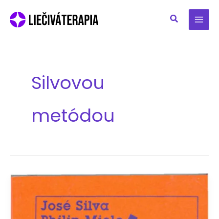
Preskočiť
na
obsah
Silvovou
metódou