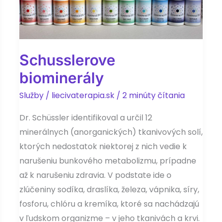
Schusslerove
biominerály
Služby
/
liecivaterapia.sk
/
2 minúty čítania
Dr. Schüssler identifikoval a určil 12
minerálnych (anorganických) tkanivových solí,
ktorých nedostatok niektorej z nich vedie k
narušeniu bunkového metabolizmu, prípadne
až k narušeniu zdravia. V podstate ide o
zlúčeniny sodíka, draslíka, železa, vápnika, síry,
fosforu, chlóru a kremíka, ktoré sa nachádzajú
v ľudskom organizme – v jeho tkanivách a krvi.