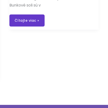
Bunkové soli sú v
Schusslerove
Čítajte viac »
biominerály