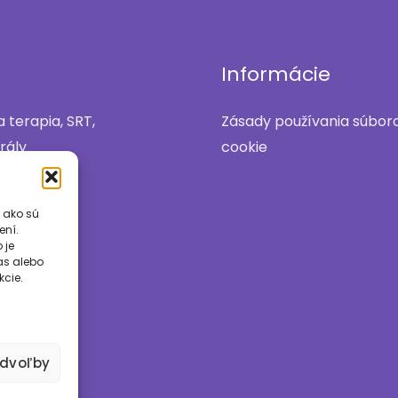
u
Informácie
 terapia, SRT,
Zásady používania súbor
rály
cookie
 ako sú
ení.
 je
las alebo
kcie.
edvoľby