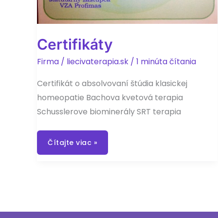
Certifikáty
Firma
/
liecivaterapia.sk
/
1 minúta čítania
Certifikát o absolvovaní štúdia klasickej
homeopatie Bachova kvetová terapia
Schusslerove biominerály SRT terapia
Certifikáty
Čítajte viac »