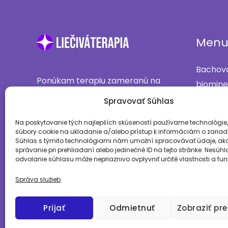
Men
Bachova
Ponúkam terapiu zameranú na
biomine
podporu samoliečebných
O mne
Spravovať Súhlas
procesov tela, prevenciu
Služby
Na poskytovanie tých najlepších skúseností používame technológie,
ochorení a celkové zlepšenie
Cenník
súbory cookie na ukladanie a/alebo prístup k informáciám o zariad
kvality života.
Súhlas s týmito technológiami nám umožní spracovávať údaje, ako
Kontakt
správanie pri prehliadaní alebo jedinečné ID na tejto stránke. Nesúh
odvolanie súhlasu môže nepriaznivo ovplyvniť určité vlastnosti a fun
Správa služieb
Prijať
Odmietnuť
Zobraziť pr
Copyright © 2017-2026 liecivaterapia.sk