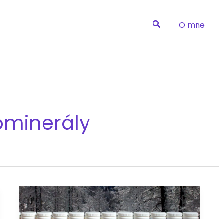
O mne
ominerály