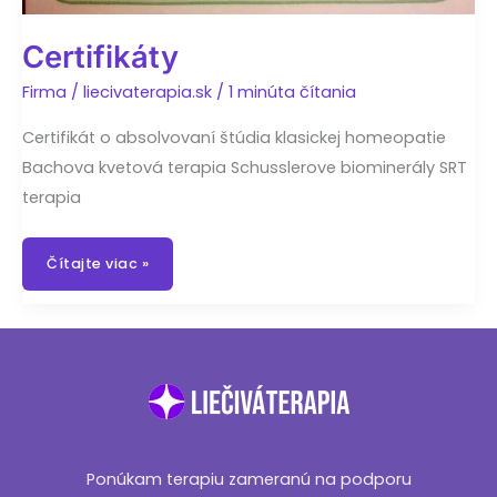
Certifikáty
Firma
/
liecivaterapia.sk
/
1 minúta čítania
Certifikát o absolvovaní štúdia klasickej homeopatie
Bachova kvetová terapia Schusslerove biominerály SRT
terapia
Certifikáty
Čítajte viac »
Ponúkam terapiu zameranú na podporu