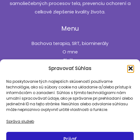
samoliečebných procesov tela, prevenciu ochorení a
celkové zlepšenie kvality života.
Menu
Bachova terapia, SRT, biominerály
O mne
Služby
Spravovať Súhlas
Cenník
Kontakt
Na poskytovanie tých najlepších skúseností používame
technológie, ako sú súbory cookie na ukladanie a/alebo prístup k
Informácie
informáciám o zariadení. Súhlas s týmito technológiami nám
umožní spracovávať údaje, ako je správanie pri prehliadaní alebo
jedinečné ID na tejto stránke. Nesúhlas alebo odvolanie súhlasu
Zásady používania súborov cookie
môže nepriaznivo ovplyvniť určité vlastnosti a funkcie.
Pozrite si aj
Správa služieb
Prijať